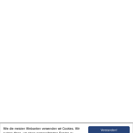
Wie die meisten Webseiten verwenden wir Cookies. Wir
Verstanden!
nutzen diese, um einen personalisierten Service zu