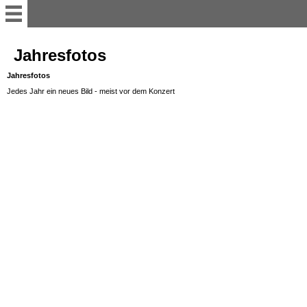
Willkommen
Jahresfotos
Jahresfotos
Anleitung
Jedes Jahr ein neues Bild - meist vor dem Konzert
TERMINE
Aktuell
Geschichte
Foto-Galerie
für DICH