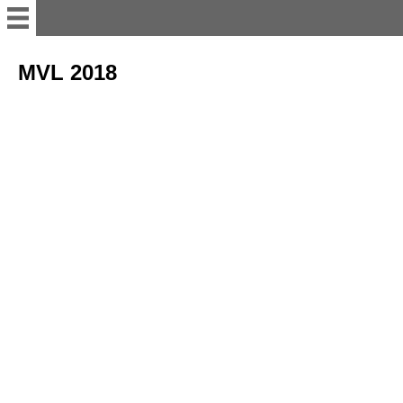
Willkommen
MVL 2018
Anleitung
TERMINE
Aktuell
Geschichte
Foto-Galerie
für DICH