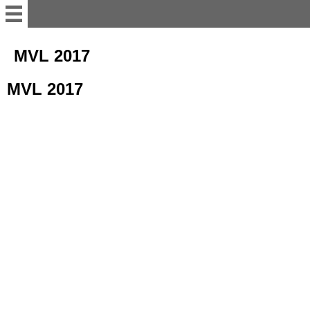
Willkommen
MVL 2017
MVL 2017
Anleitung
TERMINE
Aktuell
Geschichte
Foto-Galerie
für DICH