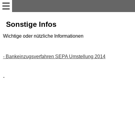
Willkommen
Sonstige Infos
Wichtige oder nützliche Informationen
Anleitung
TERMINE
- Bankeinzugsverfahren SEPA Umstellung 2014
Aktuell
-
Geschichte
Foto-Galerie
für DICH