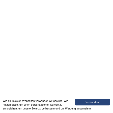
Mitgliederbereich
auch wichtig
Sonstige Infos
MUSIK NEWS
Impressum
Datenschutz DSGVO
Wie die meisten Webseiten verwenden wir Cookies. Wir
Verstanden!
nutzen diese, um einen personalisierten Service zu
ermöglichen, um unsere Seite zu verbessern und um Werbung auszuliefern.